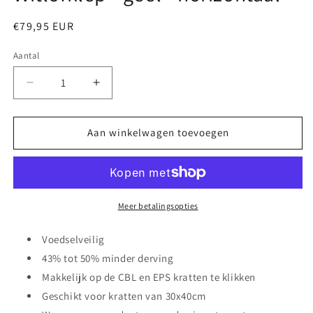
Normale
€79,95 EUR
prijs
Aantal
Aantal
Aantal
Aantal
verlagen
verhogen
voor
voor
Witlofklep
Witlofklep
Aan winkelwagen toevoegen
-
-
geel
geel
-
-
horizontaal
horizontaal
Meer betalingsopties
Voedselveilig
43% tot 50% minder derving
Makkelijk op de CBL en EPS kratten te klikken
Geschikt voor kratten van 30x40cm